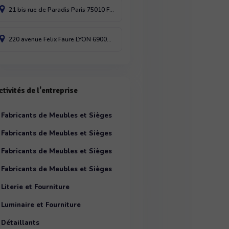
21 bis rue de Paradis
Paris
75010
France
220 avenue Felix Faure
LYON
69003
France
ctivités de l'entreprise
Fabricants de Meubles et Sièges
Fabricants de Meubles et Sièges
par destination
Fabricants de Meubles et Sièges
par genre
Fabricants de Meubles et Sièges
par matériaux
Literie et Fourniture
par style
Luminaire et Fourniture
Détaillants