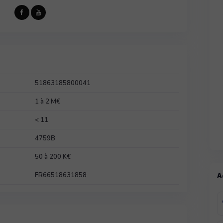
51863185800041
1 à 2 M€
< 11
4759B
50 à 200 K€
FR66518631858
A