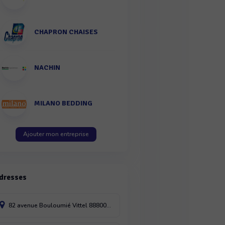
CHAPRON CHAISES
NACHIN
MILANO BEDDING
Ajouter mon entreprise
dresses
82 avenue Bouloumié
Vittel
88800
France