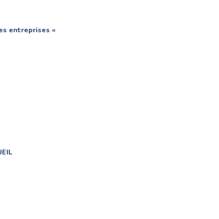
es entreprises «
UEIL