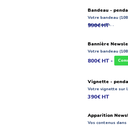
Bandeau -
penda
Votre bandeau (1080
Standard ». .
990€ HT
Bannière Newsle
Votre bandeau (108
800€ HT -
Comm
Vignette -
penda
Votre vignette sur 
390€ HT
Apparition News
Vos contenus dans 