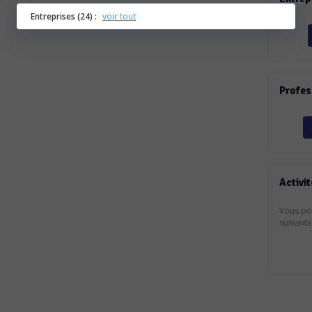
Entreprises (24) :
voir tout
Profes
Activit
Vous pou
suivante