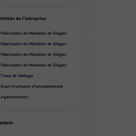
ctivités de l'entreprise
Fabricants de Meubles et Sièges
Fabricants de Meubles et Sièges
par destination
Fabricants de Meubles et Sièges
par genre
Fabricants de Meubles et Sièges
par matériaux
Tissu et Voilage
par style
Sous-traitance d'ameublement
Agencements
quipes