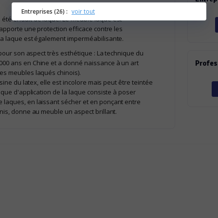
Entreprises (26) :
voir tout
 été enduit de laque. Le meuble laqué est
 apporte une protection efficace contre les
La laque est également imperméabilisante.
 pour son aspect très esthétique : La technique du
000 ans en Chine et a donné naissance à un art
Profes
es meubles laqués chinois).
sine du latex, elle est incolore mais peut être teintée
nique d'application de la laque consiste à poser
 laques, en laissant sécher et en ponçant entre
nis, donne au meuble un aspect brillant.