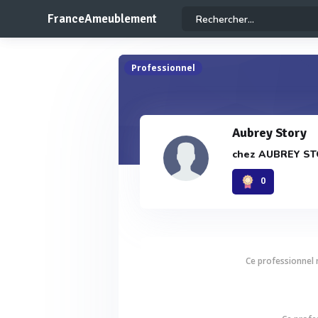
FranceAmeublement
Professionnel
Aubrey Story
chez
AUBREY ST
0
Ce professionnel n