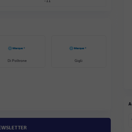
-11
Di Poltrone
Gigli
A
NEWSLETTER