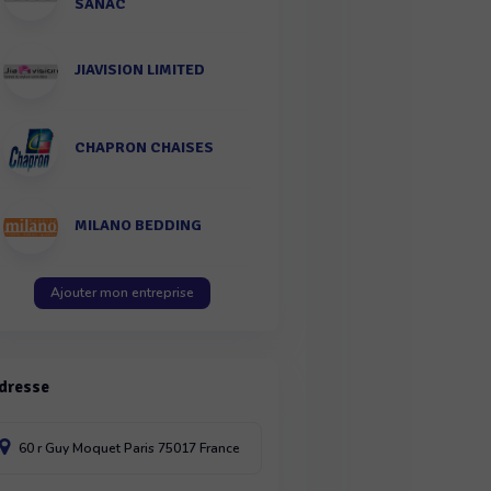
SANAC
JIAVISION LIMITED
CHAPRON CHAISES
MILANO BEDDING
Ajouter mon entreprise
dresse
60 r Guy Moquet
Paris
75017
France