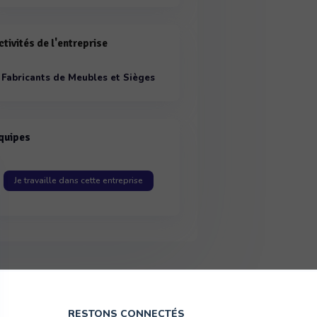
ctivités de l'entreprise
Fabricants de Meubles et Sièges
par matériaux
quipes
Je travaille dans cette entreprise
RESTONS CONNECTÉS