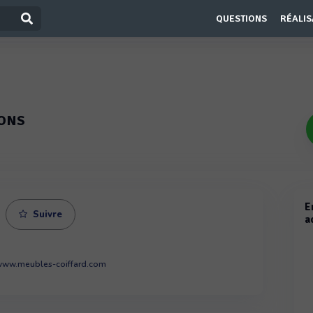
QUESTIONS
RÉALIS
IONS
E
Suivre
a
/www.meubles-coiffard.com