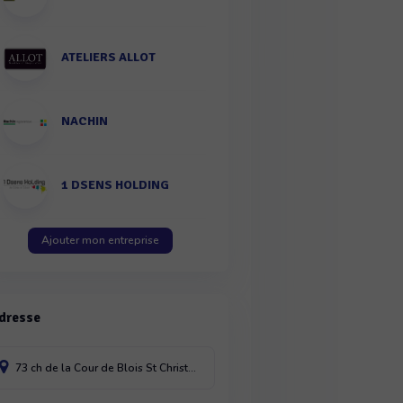
ATELIERS ALLOT
NACHIN
1 DSENS HOLDING
Ajouter mon entreprise
dresse
73 ch de la Cour de Blois
St Christophe la Couperie
49270
France