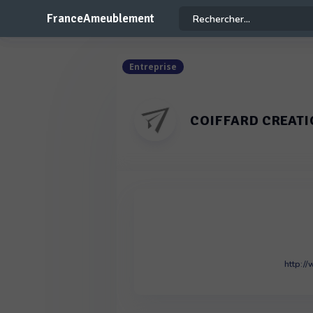
FranceAmeublement
Entreprise
COIFFARD CREAT
http:/